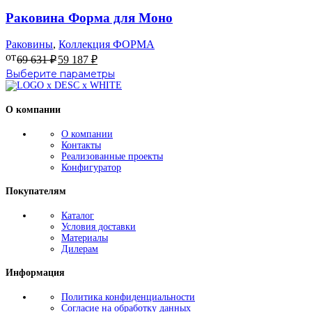
вариаций.
Опции
Раковина Форма для Моно
можно
выбрать
Раковины
,
Коллекция ФОРМА
на
от
69 631
₽
59 187
₽
странице
Этот
Выберите параметры
товара.
товар
имеет
О компании
несколько
вариаций.
О компании
Опции
Контакты
можно
Реализованные проекты
выбрать
Конфигуратор
на
странице
Покупателям
товара.
Каталог
Условия доставки
Материалы
Дилерам
Информация
Политика конфиденциальности
Согласие на обработку данных