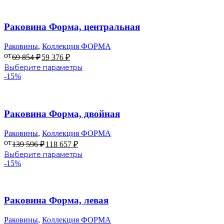
В избранное
Раковина Форма, центральная
Раковины
,
Коллекция ФОРМА
от
69 854
₽
59 376
₽
Этот
Выберите параметры
товар
-15%
имеет
несколько
В избранное
вариаций.
Опции
Раковина Форма, двойная
можно
выбрать
Раковины
,
Коллекция ФОРМА
на
от
139 596
₽
118 657
₽
странице
Этот
Выберите параметры
товара.
товар
-15%
имеет
несколько
В избранное
вариаций.
Опции
Раковина Форма, левая
можно
выбрать
Раковины
,
Коллекция ФОРМА