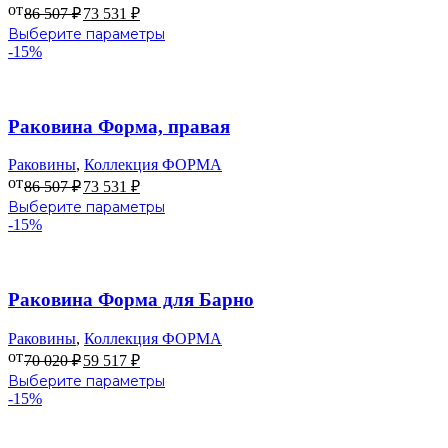
на
от
86 507
₽
73 531
₽
странице
Этот
Выберите параметры
товара.
товар
-15%
имеет
несколько
В избранное
вариаций.
Опции
Раковина Форма, правая
можно
выбрать
Раковины
,
Коллекция ФОРМА
на
от
86 507
₽
73 531
₽
странице
Этот
Выберите параметры
товара.
товар
-15%
имеет
несколько
В избранное
вариаций.
Опции
Раковина Форма для Барно
можно
выбрать
Раковины
,
Коллекция ФОРМА
на
от
70 020
₽
59 517
₽
странице
Этот
Выберите параметры
товара.
товар
-15%
имеет
несколько
В избранное