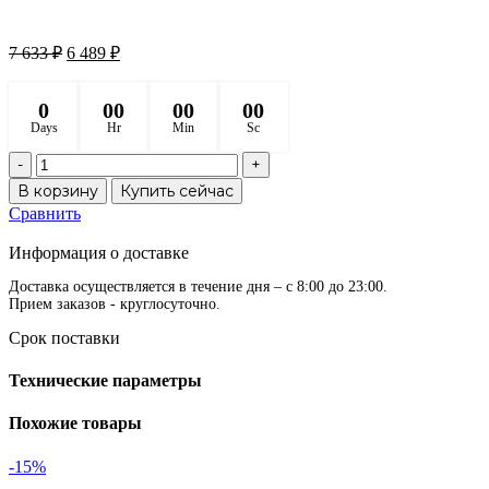
Первоначальная
Текущая
7 633
₽
6 489
₽
цена
цена:
составляла
6
0
7
00
00
00
489 ₽.
Days
Hr
Min
Sc
633 ₽.
Количество
товара
В корзину
Купить сейчас
Донный
Сравнить
клапан
В избранное
Солид
Информация о доставке
Сюрфейс,
клик-
Доставка осуществляется в течение дня – с 8:00 до 23:00.
клак
Прием заказов - круглосуточно.
(грибок)
Срок поставки
Технические параметры
Похожие товары
-15%