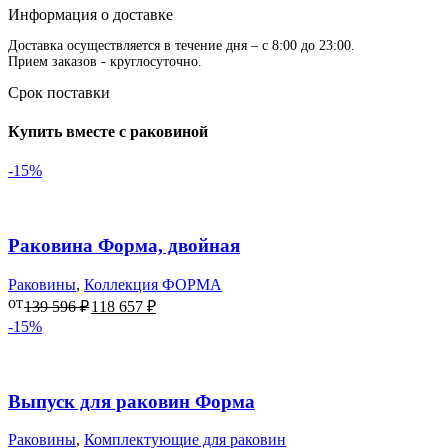
двойная
Информация о доставке
Доставка осуществляется в течение дня – с 8:00 до 23:00.
Прием заказов - круглосуточно.
Срок поставки
Купить вместе с раковиной
-15%
В избранное
Раковина Форма, двойная
Раковины
,
Коллекция ФОРМА
от
139 596
₽
118 657
₽
-15%
В избранное
Выпуск для раковин Форма
Раковины
,
Комплектующие для раковин