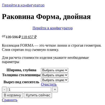
Перейти в конфигуратор
Раковина Форма, двойная
Перейти в конфигуратор
от
139 596
₽
118 657
₽
Коллекция FORMA — это четкие линии и строгая геометрия.
Слив спрятан под съемную планку.
Для расчета стоимости изделия укажите необходимые
параметры
Ширина, глубина
Толщина столешницы
Вырез под смеситель
Очистить
Количество
товара
В корзину
Купить сейчас
Раковина
Сравнить
Форма,
В избранное