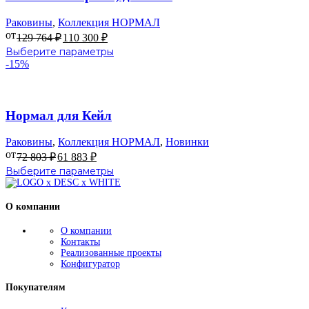
можно
выбрать
Раковины
,
Коллекция НОРМАЛ
на
от
129 764
₽
110 300
₽
странице
Этот
Выберите параметры
товара.
товар
-15%
имеет
несколько
В избранное
вариаций.
Опции
Нормал для Кейл
можно
выбрать
Раковины
,
Коллекция НОРМАЛ
,
Новинки
на
от
72 803
₽
61 883
₽
странице
Этот
Выберите параметры
товара.
товар
имеет
О компании
несколько
вариаций.
О компании
Опции
Контакты
можно
Реализованные проекты
выбрать
Конфигуратор
на
странице
Покупателям
товара.