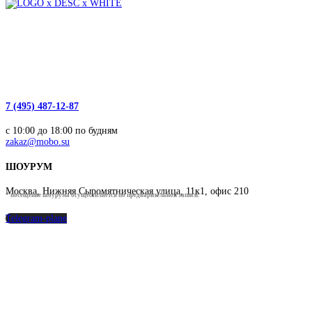
О компании
Покупателям
Информация
7 (495) 487-12-87
с 10:00 до 18:00 по будням
zakaz@mobo.su
ШОУРУМ
Москва, Нижняя Сыромятническая улица, 11к1, офис 210
* посещение шоурума осуществляется по предварительной записи.
Telegram-plane