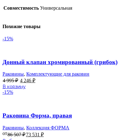
Совместимость
Универсальная
Похожие товары
-15%
В избранное
Донный клапан хромированный (грибок)
Раковины
,
Комплектующие для раковин
Первоначальная
Текущая
4 995
₽
4 246
₽
цена
цена:
В корзину
составляла
4
-15%
4
246 ₽.
995 ₽.
В избранное
Раковина Форма, правая
Раковины
,
Коллекция ФОРМА
от
86 507
₽
73 531
₽