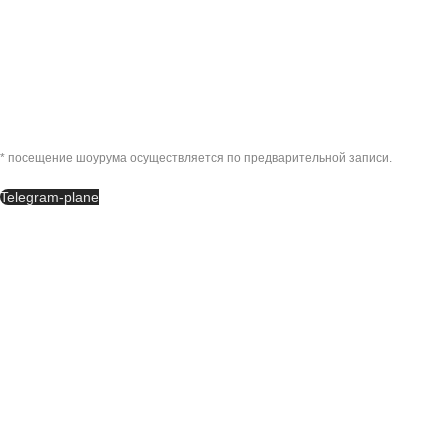
7 (495) 487-12-87
с 10:00 до 18:00 по будням
zakaz@mobo.su
ШОУРУМ
* посещение шоурума осуществляется по предварительной записи.
Москва, Нижняя Сыромятническая улица, 11к1, офис 210
Telegram-plane