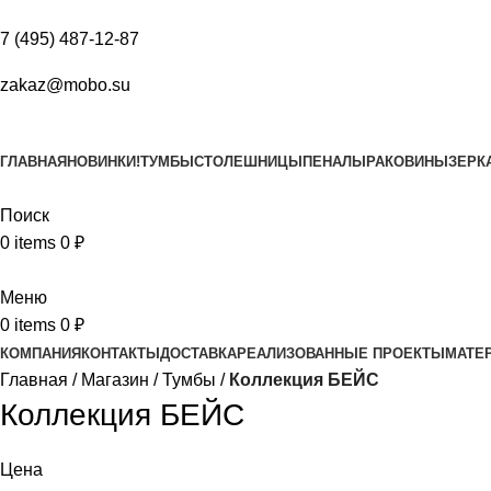
КОМПАНИЯ
КОНТАКТЫ
ДОСТАВКА
РЕАЛИЗОВАННЫЕ ПРОЕКТЫ
МАТЕ
7 (495) 487-12-87
zakaz@mobo.su
ГЛАВНАЯ
НОВИНКИ!
ТУМБЫ
СТОЛЕШНИЦЫ
ПЕНАЛЫ
РАКОВИНЫ
ЗЕРК
Поиск
0
items
0
₽
Меню
0
items
0
₽
КОМПАНИЯ
КОНТАКТЫ
ДОСТАВКА
РЕАЛИЗОВАННЫЕ ПРОЕКТЫ
МАТЕ
Главная
Магазин
Тумбы
Коллекция БЕЙС
Коллекция БЕЙС
Цена