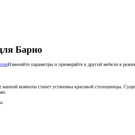
для Барно
атор
Изменяйте параметры и примеряйте к другой мебели в режи
анной комнаты станет установка красивой столешницы. Сущест
ми.
ры