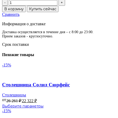
Количество
товара
В корзину
Купить сейчас
Столешница
Сравнить
Солид
В избранное
Сюрфейс
Информация о доставке
для
Барно
Доставка осуществляется в течение дня – с 8:00 до 23:00.
Прием заказов - круглосуточно.
Срок поставки
Похожие товары
-15%
В избранное
Столешница Солид Сюрфейс
Столешницы
от
26 261
₽
22 322
₽
Этот
Выберите параметры
товар
-15%
имеет