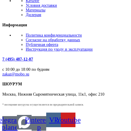
Каталог
Условия доставки
Материалы
Дилерам
Информация
Политика конфиденциальности
Согласие на обработку данных
Публичная оферта
Инструкция по уходу и эксплуатации
7 (495) 487-12-87
с 10:00 до 18:00 по будням
zakaz@mobo.su
ШОУРУМ
Москва, Нижняя Сыромятническая улица, 11к1, офис 210
* посещение шоурума осуществляется по предварительной записи.
elegram-
Pinterest-
Vk
Youtube
plane
p