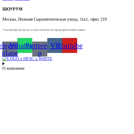
ШОУРУМ
Москва, Нижняя Сыромятническая улица, 11к1, офис 210
* посещение шоурума осуществляется по предварительной записи.
elegram-
Whatsapp
Pinterest-
Vk
Youtube
plane
p
О компании