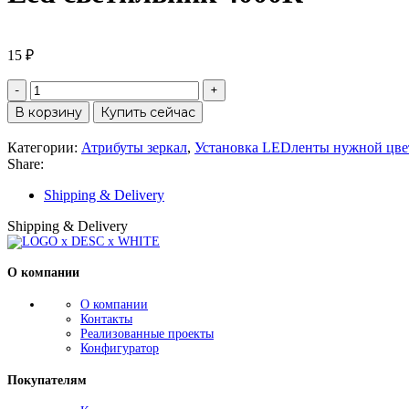
15
₽
Количество
товара
В корзину
Купить сейчас
Led
В избранное
светильник
Категории:
Атрибуты зеркал
,
Установка LEDленты нужной цве
4000К
Share:
Shipping & Delivery
Shipping & Delivery
О компании
О компании
Контакты
Реализованные проекты
Конфигуратор
Покупателям